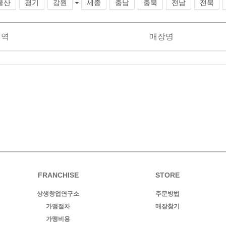
울산
경기
강원
세종
충남
충북
전남
전북
지역
매장명
FRANCHISE
STORE
상생창업연구소
주문방법
가맹절차
매장찾기
가맹비용