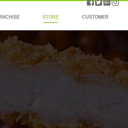
ANCHISE
STORE
CUSTOMER
창업연구소
가맹절차
가맹비용
창업FAQ
창업문의
주문방법
매장찾기
공지사항
이벤트