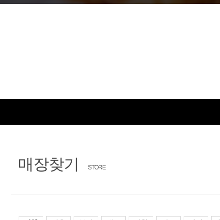
문
장
의
찾
기
매장찾기
STORE