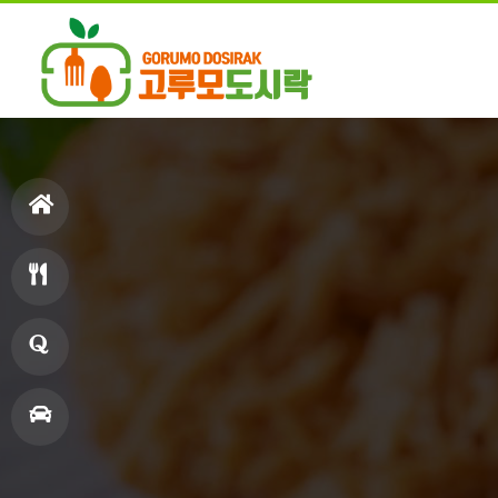
홈
으
메
로
뉴
창
업
매