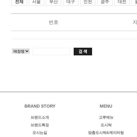
전체
서울
부산
대구
인천
광주
대전
번호
BRAND STORY
MENU
브랜드소개
고루메뉴
브랜드특징
도시락
오시는길
맞춤도시락&케이터링