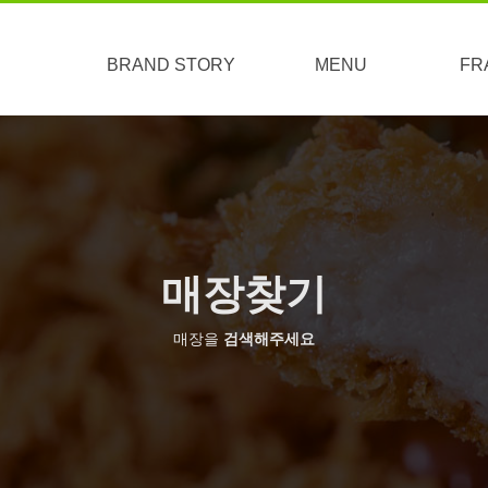
BRAND STORY
MENU
FR
브랜드소개
브랜드특징
오시는길
맞춤도시락&케이터링
간편식&키즈
고루메뉴
도시락
사이드
상생
매장찾기
매장을
검색해주세요