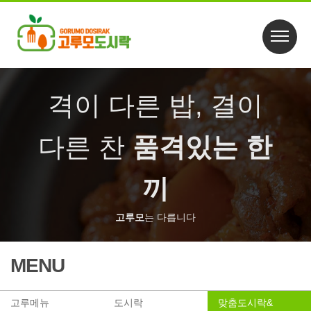
격이 다른 밥, 결이
다른 찬
품격있는 한
끼
고루모
는 다릅니다
MENU
고루메뉴
도시락
맞춤도시락&