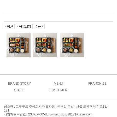
BRAND STORY
MENU
FRANCHISE
브랜드소개
STORE
CUSTOMER
고루메뉴
상생창업연구소
브랜드특징
주문방법
공지사항
도시락
가맹절차
오시는길
매장찾기
맞춤도시락&케이터링
이벤트
가맹비용
상호명 : 고루푸드 주식회사 대표자명 : 신병희 주소 : 서울 도봉구 방학로3길
간편식&키즈
창업FAQ
121
대표전화 : 02-999-8300
사업자등록번호 : 233-87-00580 E-mail : goru2017@naver.com
사이드
창업문의