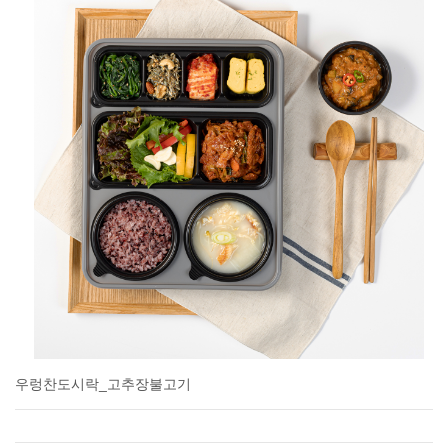
우렁찬도시락_고추장불고기