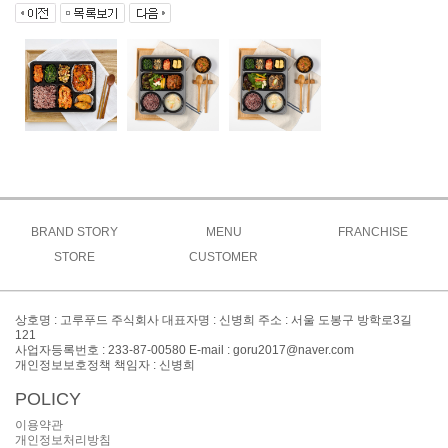
BRAND STORY
MENU
FRANCHISE
브랜드소개
STORE
CUSTOMER
고루메뉴
상생창업연구소
브랜드특징
주문방법
공지사항
도시락
가맹절차
오시는길
매장찾기
맞춤도시락&케이터링
이벤트
가맹비용
상호명 : 고루푸드 주식회사 대표자명 : 신병희 주소 : 서울 도봉구 방학로3길
간편식&키즈
창업FAQ
121
대표전화 : 02-999-8300
사업자등록번호 : 233-87-00580 E-mail : goru2017@naver.com
사이드
창업문의
개인정보보호정책 책임자 : 신병희
POLICY
이용약관
개인정보처리방침