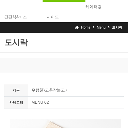
케이터링
간편식&키즈
사이드
Home
Menu
도시락
도시락
우렁찬)고추장불고기
제목
MENU 02
카테고리