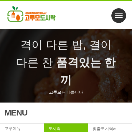
격이 다른 밥, 결이
다른 찬
품격있는 한
끼
고루모
는 다릅니다
MENU
고루메뉴
도시락
맞춤도시락&