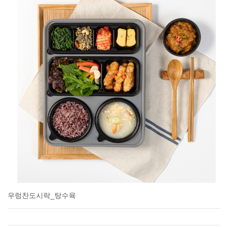
우렁찬도시락_탕수육