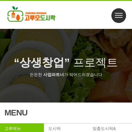
“상생창업”
프로젝트
든든한
사업파트너
가 되어드리겠습니다
MENU
고루메뉴
도시락
맞춤도시락&