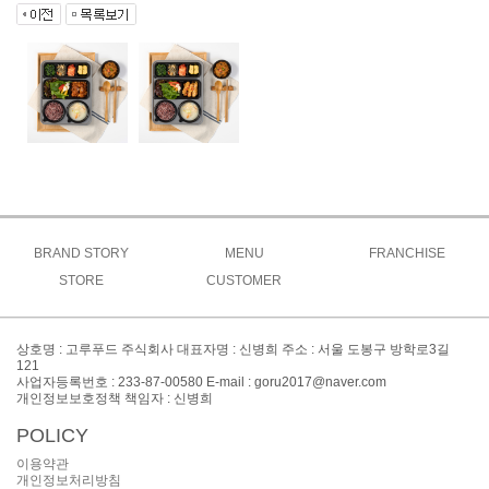
BRAND STORY
MENU
FRANCHISE
브랜드소개
STORE
CUSTOMER
고루메뉴
상생창업연구소
브랜드특징
주문방법
공지사항
도시락
가맹절차
오시는길
매장찾기
맞춤도시락&케이터링
이벤트
가맹비용
상호명 : 고루푸드 주식회사 대표자명 : 신병희 주소 : 서울 도봉구 방학로3길
간편식&키즈
창업FAQ
121
대표전화 : 02-999-8300
사업자등록번호 : 233-87-00580 E-mail : goru2017@naver.com
사이드
창업문의
개인정보보호정책 책임자 : 신병희
POLICY
이용약관
개인정보처리방침