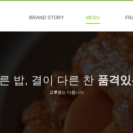
BRAND STORY
MENU
FR
브랜드소개
브랜드특징
오시는길
맞춤도시락&케이터링
간편식&키즈
고루메뉴
도시락
사이드
상생
른 밥, 결이 다른 찬
품격있는
고루모
는 다릅니다