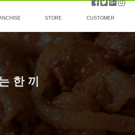
ANCHISE
STORE
CUSTOMER
창업연구소
가맹절차
가맹비용
창업FAQ
창업문의
주문방법
매장찾기
공지사항
이벤트
 한 끼