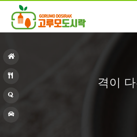
홈
격이 다
으
메
로
뉴
창
업
매