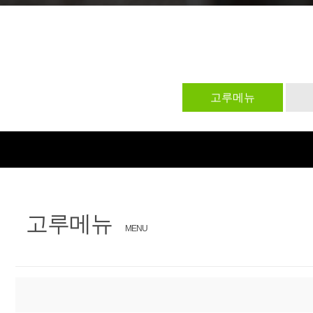
문
장
의
찾
기
고루메뉴
고루메뉴
MENU