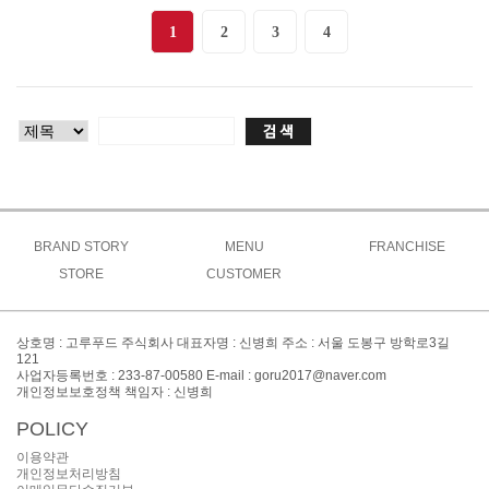
1
2
3
4
BRAND STORY
MENU
FRANCHISE
브랜드소개
STORE
CUSTOMER
고루메뉴
상생창업연구소
브랜드특징
주문방법
공지사항
도시락
가맹절차
오시는길
매장찾기
맞춤도시락&케이터링
이벤트
가맹비용
상호명 : 고루푸드 주식회사 대표자명 : 신병희 주소 : 서울 도봉구 방학로3길
간편식&키즈
창업FAQ
121
대표전화 : 02-999-8300
사업자등록번호 : 233-87-00580 E-mail : goru2017@naver.com
사이드
창업문의
개인정보보호정책 책임자 : 신병희
POLICY
이용약관
개인정보처리방침