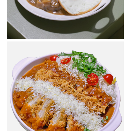
눈꽃치즈돈까스