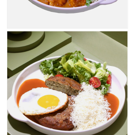
눈꽃치즈함박스테이크