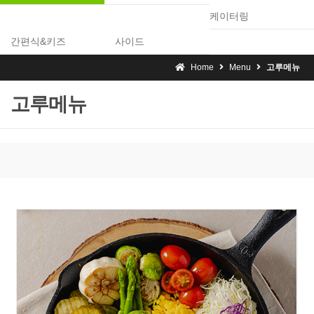
케이터링
간편식&키즈
사이드
Home
Menu
고루메뉴
고루메뉴