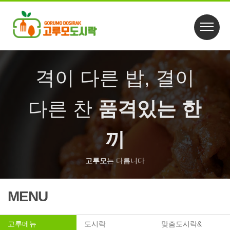
격이 다른 밥, 결이
다른 찬
품격있는 한
끼
고루모
는 다릅니다
MENU
고루메뉴
도시락
맞춤도시락&