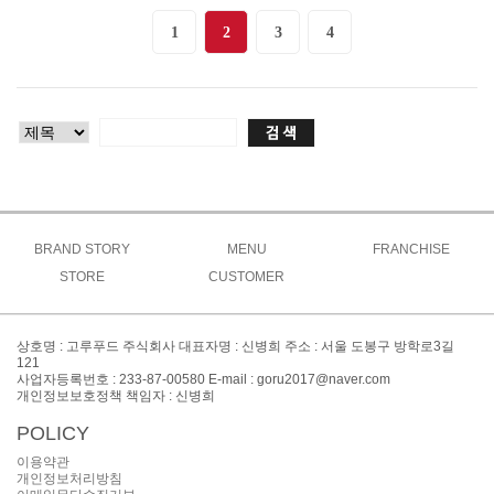
1
2
3
4
BRAND STORY
MENU
FRANCHISE
브랜드소개
STORE
CUSTOMER
고루메뉴
상생창업연구소
브랜드특징
주문방법
공지사항
도시락
가맹절차
오시는길
매장찾기
맞춤도시락&케이터링
이벤트
가맹비용
상호명 : 고루푸드 주식회사 대표자명 : 신병희 주소 : 서울 도봉구 방학로3길
간편식&키즈
창업FAQ
121
대표전화 : 02-999-8300
사업자등록번호 : 233-87-00580 E-mail : goru2017@naver.com
사이드
창업문의
개인정보보호정책 책임자 : 신병희
POLICY
이용약관
개인정보처리방침