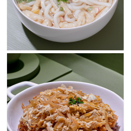
돈까스덮밥