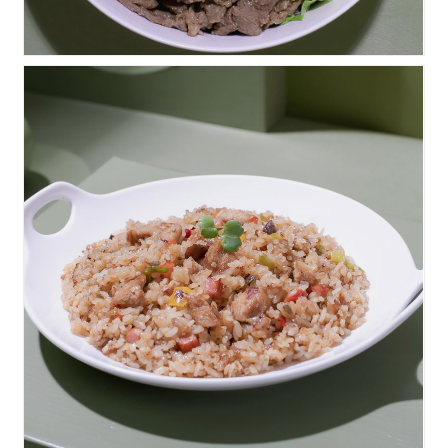
목살볶음밥