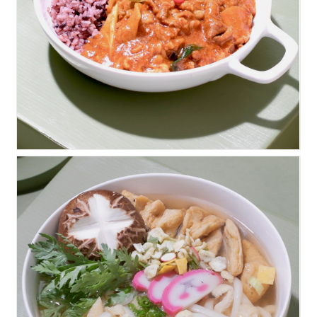
제육덮밥
어묵우동