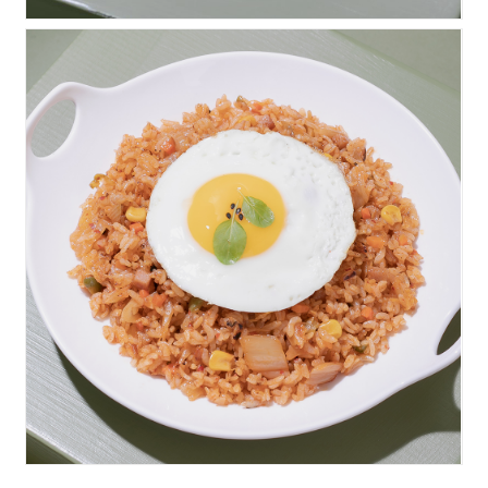
김치볶음밥