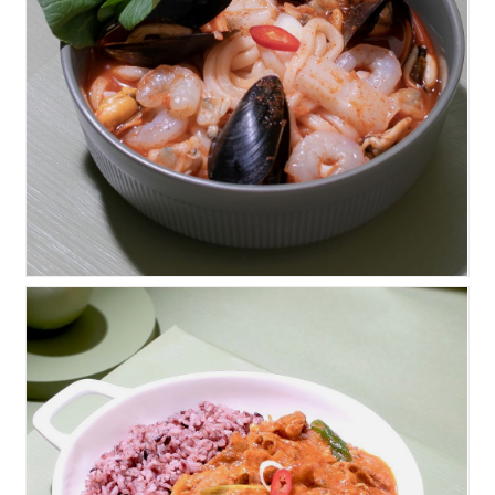
얼큰해물우동