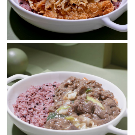
소불고기덮밥