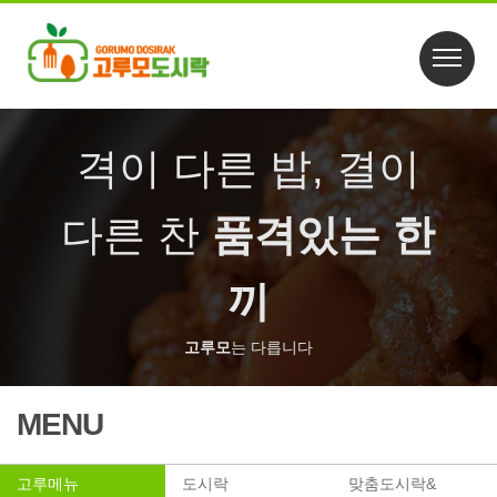
격이 다른 밥, 결이
다른 찬
품격있는 한
끼
고루모
는 다릅니다
MENU
고루메뉴
도시락
맞춤도시락&