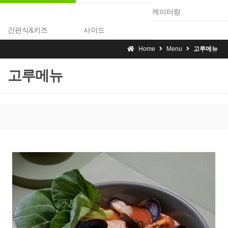
케이터링
간편식&키즈
사이드
Home
Menu
고루메뉴
고루메뉴