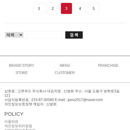
1
2
3
4
5
BRAND STORY
MENU
FRANCHISE
브랜드소개
STORE
CUSTOMER
고루메뉴
상생창업연구소
브랜드특징
주문방법
공지사항
도시락
가맹절차
오시는길
매장찾기
맞춤도시락&케이터링
이벤트
가맹비용
상호명 : 고루푸드 주식회사 대표자명 : 신병희 주소 : 서울 도봉구 방학로3길
간편식&키즈
창업FAQ
121
대표전화 : 02-999-8300
사업자등록번호 : 233-87-00580 E-mail : goru2017@naver.com
사이드
창업문의
개인정보보호정책 책임자 : 신병희
POLICY
이용약관
개인정보처리방침