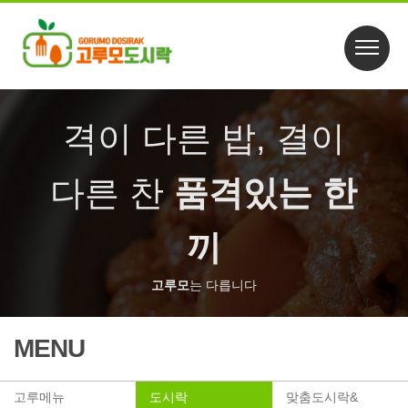
격이 다른 밥, 결이
다른 찬
품격있는 한
끼
고루모
는 다릅니다
MENU
고루메뉴
도시락
맞춤도시락&