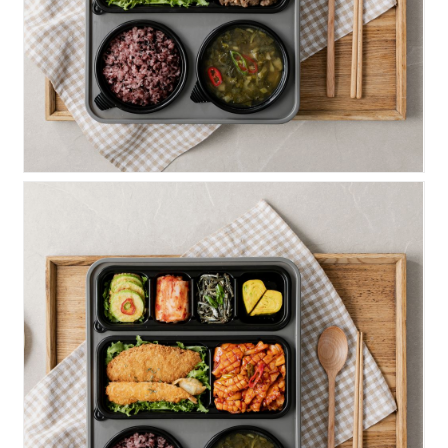
알찬)오징어볶음