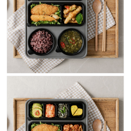
알찬)고루탕수육