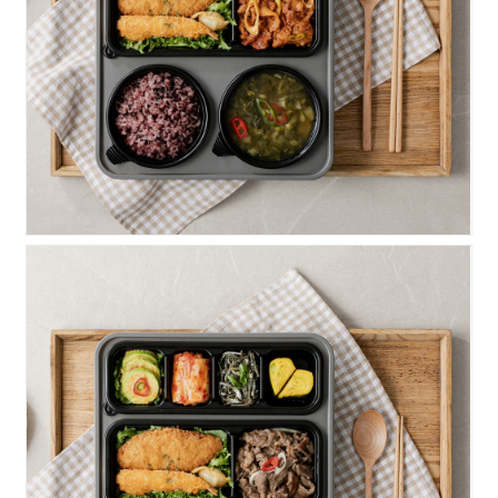
알찬)고추장불고기
알찬)버섯소불고기