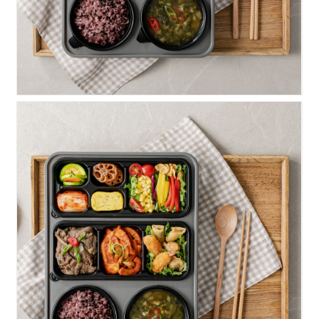
명품)소불고기+오징어볶음