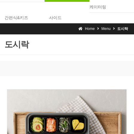
케이터링
간편식&키즈
사이드
Home
Menu
도시락
도시락