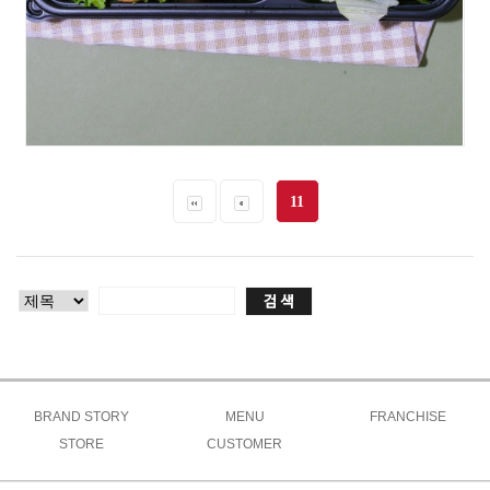
11
BRAND STORY
MENU
FRANCHISE
브랜드소개
STORE
CUSTOMER
고루메뉴
상생창업연구소
브랜드특징
주문방법
공지사항
도시락
가맹절차