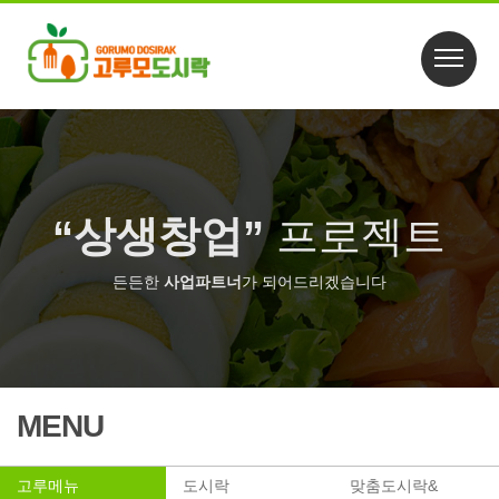
“상생창업”
프로젝트
든든한
사업파트너
가 되어드리겠습니다
MENU
고루메뉴
도시락
맞춤도시락&