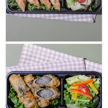
김말이튀김&미니샐러드