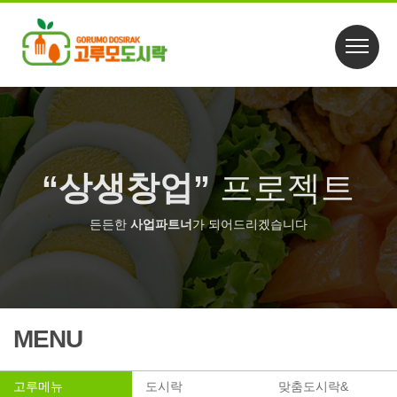
“상생창업”
프로젝트
든든한
사업파트너
가 되어드리겠습니다
MENU
고루메뉴
도시락
맞춤도시락&