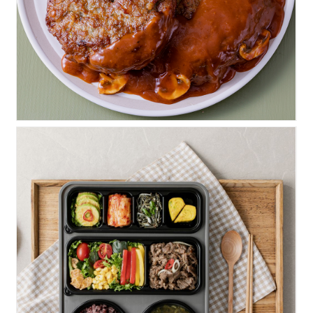
힘찬)버섯소불고기