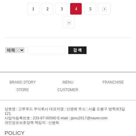
1
2
3
4
5
BRAND STORY
MENU
FRANCHISE
브랜드소개
STORE
CUSTOMER
고루메뉴
상생창업연구소
브랜드특징
주문방법
공지사항
도시락
가맹절차
오시는길
매장찾기
맞춤도시락&케이터링
이벤트
가맹비용
상호명 : 고루푸드 주식회사 대표자명 : 신병희 주소 : 서울 도봉구 방학로3길
간편식&키즈
창업FAQ
121
대표전화 : 02-999-8300
사업자등록번호 : 233-87-00580 E-mail : goru2017@naver.com
사이드
창업문의
개인정보보호정책 책임자 : 신병희
POLICY