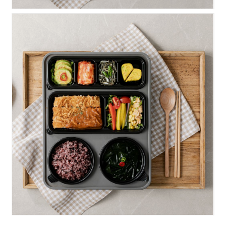
힘찬)수제돈까스