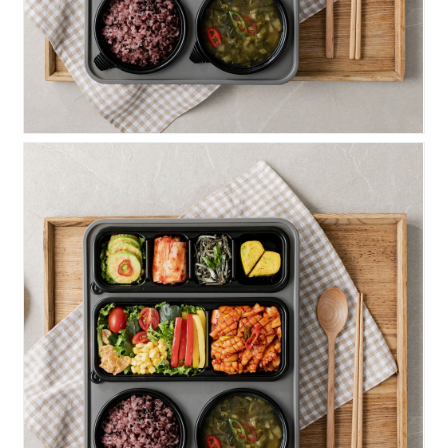
힘찬)오징어볶음