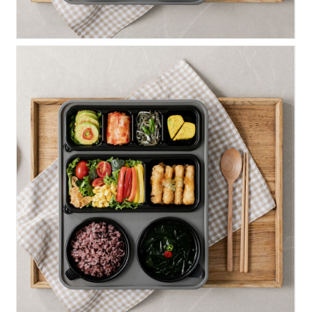
힘찬)고루탕수육