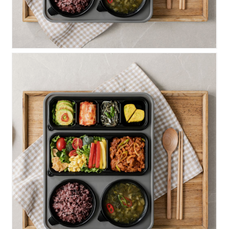
힘찬)고추장불고기